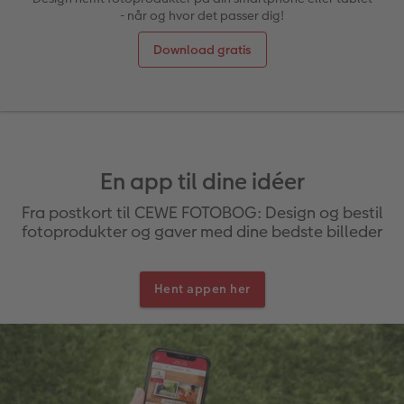
- når og hvor det passer dig!
Panoramaside
Forstørrelse på fotopapir
Billede på aluminiumsplade
Tekstiler
Design selv
Valgmuligheder
Download gratis
ram
Mindelomme
Fotosæt
Galleritryk
Skole og kontor
Fotokort
Gaveindpakning
dele
Tilbehør
Fotoklistermærker
Billede på akrylglas
Fotomagneter
Foldekort
Tilbehør
Tilbehør
Billede på træ
Art prints
Postkort
En app til dine idéer
Fra postkort til CEWE FOTOBOG: Design og bestil
Fotoplakat med kort
Fyld-selv gaveæske
Kort med fotoindstik
fotoprodukter og gaver med dine bedste billeder
Fotoplakat med plakatliste
Mobilcovers
Bordkort
Hent appen her
Fotocollage
Kæledyr
Menukort
hexxas
Direkte forsendelse
Flerdelt vægbillede
Digitalt festkort