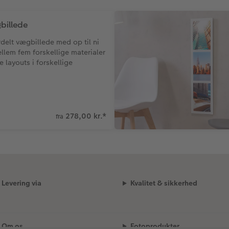
billede
erdelt vægbillede med op til ni
llem fem forskellige materialer
layouts i forskellige
278,00 kr.
*
fra
Levering via
Kvalitet & sikkerhed
Om os
Fotoprodukter