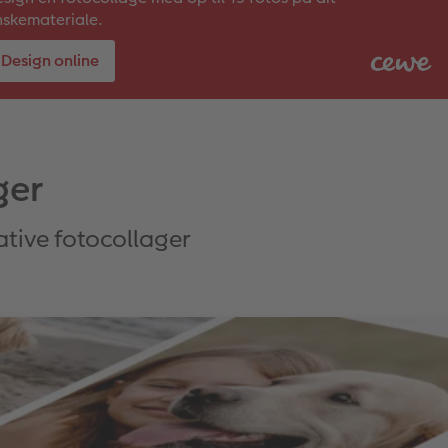
skemateriale.
Design online
ger
ative fotocollager