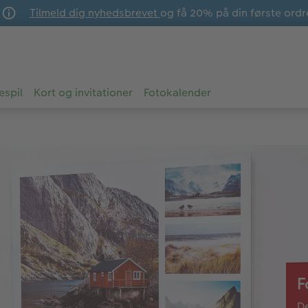
Tilmeld dig nyhedsbrevet
og få 20% på din første ordr
espil
Kort og invitationer
Fotokalender
F
De