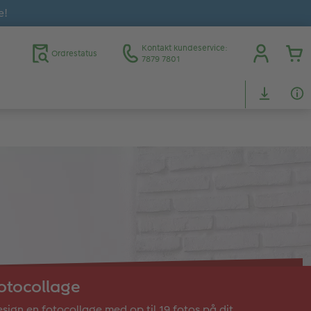
e!
Kontakt kundeservice:
Ordrestatus
7879 7801
otocollage
sign en fotocollage med op til 19 fotos på dit