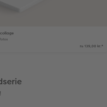
collage
fotos
139,00 kr.
*
fra
dserie
!