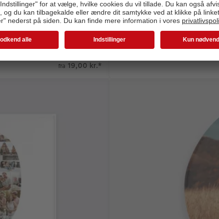
Billede i ramme
Dit yndlingsbillede i 10 x 15 
leder og design
19,00 kr.
*
fra