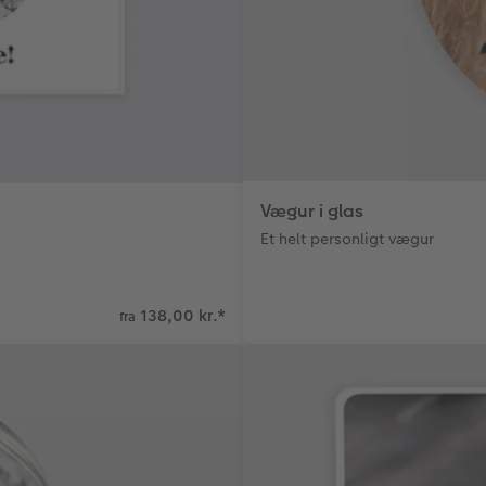
Vægur i glas
Et helt personligt vægur
138,00 kr.
*
fra