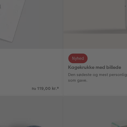
Nyhed
Kagekrukke med billede
Den sødeste og mest personlige 
som gave.
119,00 kr.
*
fra