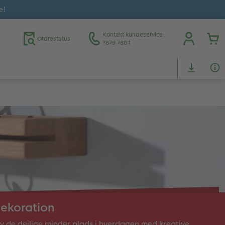
e!
Kontakt kundeservice:
Ordrestatus
7879 7801
ekoration
v de dejlige minder plads i hverdagen med kreative