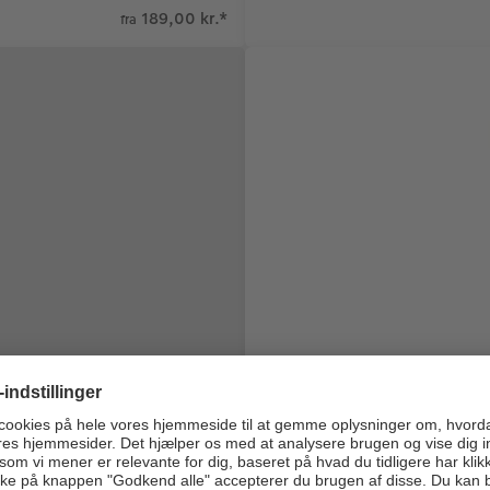
189,00 kr.
*
fra