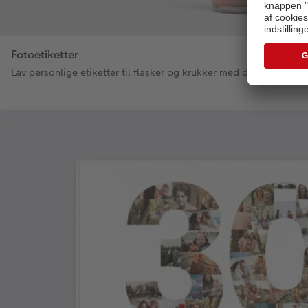
Fotoetiketter
Lav personlige etiketter til flasker og krukker med dine egne bil