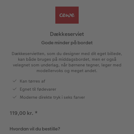
Panoramaside
Forstørrelse på fotopapir
Billede på aluminiumsplade
Tekstiler
Design selv
Valgmuligheder
ram
Mindelomme
Fotosæt
Galleritryk
Skole og kontor
Fotokort
Gaveindpakning
dele
Dækkeserviet
Tilbehør
Fotoklistermærker
Billede på akrylglas
Fotomagneter
Foldekort
Tilbehør
Gode minder på bordet
Dækkeservietten, som du designer med dit eget billede,
Tilbehør
Billede på træ
Art prints
Postkort
kan både bruges på middagsbordet, men er også
velegnet som underlag, når børnene tegner, leger med
modellervoks og meget andet.
Fotoplakat med kort
Fyld-selv gaveæske
Kort med fotoindstik
Kan tørres af
Fotoplakat med plakatliste
Mobilcovers
Bordkort
Egnet til fødevarer
Moderne direkte tryk i seks farver
Fotocollage
Kæledyr
Menukort
119,00 kr.
*
hexxas
Direkte forsendelse
Flerdelt vægbillede
Digitalt festkort
Hvordan vil du bestille?