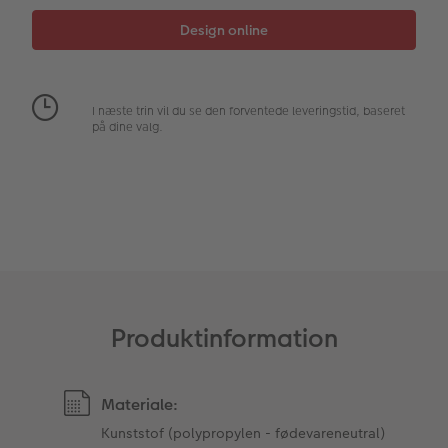
Fotopanel
Velkomstskilt
I næste trin vil du se den forventede leveringstid, baseret
Talcollage
på dine valg.
Tilbehør
Produktinformation
Materiale:
Kunststof (polypropylen - fødevareneutral)