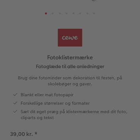
tioner
Bestillingsmuligheder
Art prints
Billede i ramme
Dekoration
Flere anledninger
Aftalekalender
CEWE FOTOBOG Color pop
Billedboks
Billede på skumplade
Klistermærker
Dåb
Ugeplan på akrylglas
Panoramaside
Forstørrelse på fotopapir
Billede på aluminiumsplade
Tekstiler
Design selv
Valgmuligheder
ram
Mindelomme
Fotosæt
Galleritryk
Fotokort
Gaveindpakning
Skole og kontor
dele
Fotoklistermærke
Tilbehør
Fotoklistermærker
Billede på akrylglas
Fotomagneter
Foldekort
Tilbehør
Fotoglæde til alle anledninger
Brug dine fotominder som dekoration til festen, på
Tilbehør
Billede på træ
Art prints
Postkort
skolebøger og gaver.
Blankt eller mat fotopapir
Fotoplakat med kort
Fyld-selv gaveæske
Kort med fotoindstik
Forskellige størrelser og formater
Fotoplakat med plakatliste
Mobilcovers
Bordkort
Sæt dit eget præg på klistermærkerne med dit foto,
cliparts og tekst
Fotocollage
Kæledyr
Menukort
39,00 kr.
*