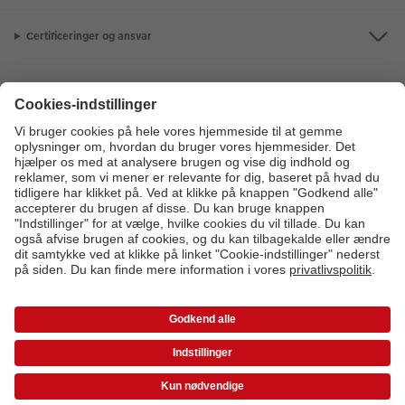
Certificeringer og ansvar
Kundeservice
Om os
Fotoprodukter
Andre produkter
Kontakt kundeservice:
7879 7801
- Man-fre: 09:00-20:00 | Søn: 14:00-
20:00 (undtagen helligdage)