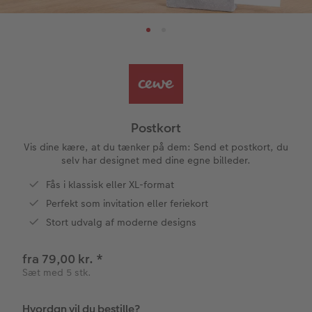
tioner
Bestillingsmuligheder
Art prints
Billede i ramme
Dekoration
Flere anledninger
Aftalekalender
CEWE FOTOBOG Color pop
Billedboks
Billede på skumplade
Klistermærker
Dåb
Ugeplan på akrylglas
Panoramaside
Forstørrelse på fotopapir
Billede på aluminiumsplade
Tekstiler
Design selv
Valgmuligheder
ram
Mindelomme
Fotosæt
Galleritryk
Skole og kontor
Fotokort
Gaveindpakning
dele
Postkort
Tilbehør
Fotoklistermærker
Billede på akrylglas
Fotomagneter
Foldekort
Tilbehør
Vis dine kære, at du tænker på dem: Send et postkort, du
selv har designet med dine egne billeder.
Tilbehør
Billede på træ
Art prints
Postkort
Fås i klassisk eller XL-format
Perfekt som invitation eller feriekort
Fotoplakat med kort
Fyld-selv gaveæske
Kort med fotoindstik
Stort udvalg af moderne designs
Fotoplakat med plakatliste
Mobilcovers
Bordkort
fra 79,00 kr.
*
Sæt med 5 stk.
Fotocollage
Kæledyr
Menukort
Hvordan vil du bestille?