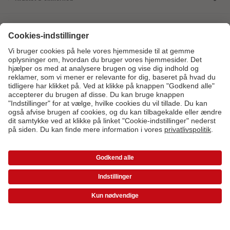
Certificeringer og ansvar
Kundeservice
Om os
Fotoprodukter
Andre produkter
Kontakt kundeservice:
7879 7801
- Man-fre: 09:00-20:00 | Søn: 14:00-
20:00 (undtagen helligdage)
* Værdikoder gælder ikke Ekspresfotos, gavekort samt fragt og startpris.