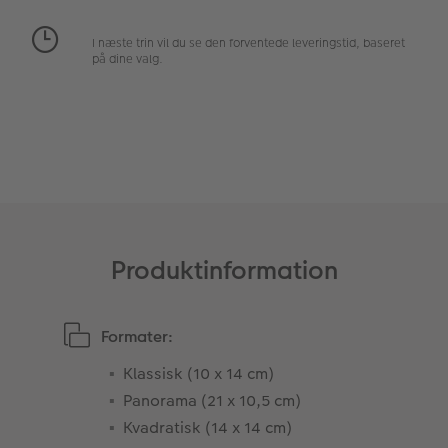
Fotopanel
I næste trin vil du se den forventede leveringstid, baseret
på dine valg.
Velkomstskilt
Talcollage
Tilbehør
Produktinformation
Formater:
Klassisk (10 x 14 cm)
Panorama (21 x 10,5 cm)
Kvadratisk (14 x 14 cm)