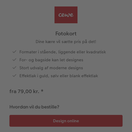
Panoramaside
Forstørrelse på fotopapir
Billede på aluminiumsplade
Tekstiler
Design selv
Valgmuligheder
ram
Mindelomme
Fotosæt
Galleritryk
Skole og kontor
Gaveindpakning
Fotokort
dele
Fotokort
Tilbehør
Fotoklistermærker
Billede på akrylglas
Fotomagneter
Foldekort
Tilbehør
Dine kære vil sætte pris på det!
Formater i stående, liggende eller kvadratisk
Tilbehør
Billede på træ
Art prints
Postkort
For- og bagside kan let designes
Stort udvalg af moderne designs
Fotoplakat med kort
Fyld-selv gaveæske
Kort med fotoindstik
Effektlak i guld, sølv eller blank effektlak
Fotoplakat med plakatliste
Mobilcovers
Bordkort
fra 79,00 kr.
*
Fotocollage
Kæledyr
Menukort
Hvordan vil du bestille?
hexxas
Direkte forsendelse
Flerdelt vægbillede
Digitalt festkort