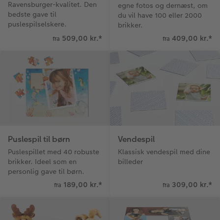
Ravensburger-kvalitet. Den
egne fotos og dernæst, om
bedste gave til
Fotopanel
du vil have 100 eller 2000
puslespilselskere.
brikker.
509,00 kr.
*
409,00 kr.
*
Velkomstskilt
fra
fra
Talcollage
Tilbehør
Puslespil til børn
Vendespil
Puslespillet med 40 robuste
Klassisk vendespil med dine
brikker. Ideel som en
billeder
personlig gave til børn.
189,00 kr.
*
309,00 kr.
*
fra
fra