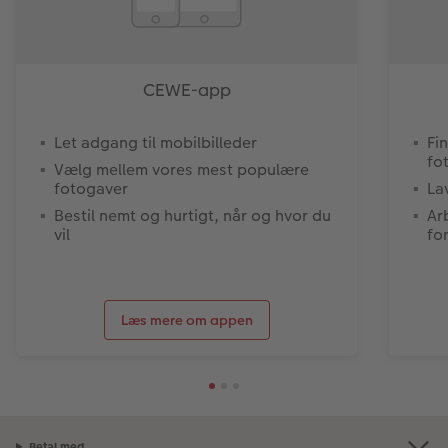
CEWE-app
Let adgang til mobilbilleder
Fi
fo
Vælg mellem vores mest populære
fotogaver
La
Bestil nemt og hurtigt, når og hvor du
Ar
vil
fo
Læs mere om appen
Betal med