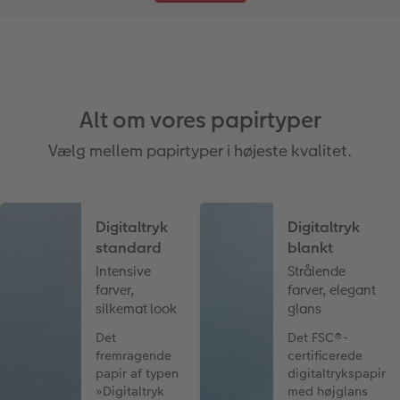
Alt om vores papirtyper
Vælg mellem papirtyper i højeste kvalitet.
Digitaltryk
Digitaltryk
standard
blankt
Intensive
Strålende
farver,
farver, elegant
silkemat look
glans
Det
Det FSC®-
fremragende
certificerede
papir af typen
digitaltrykspapir
»Digitaltryk
med højglans