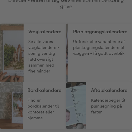
billeder - enten til dig selv eller som en personlig
gave
Vægkalendere
Planlægningskalendere
Se alle vores
Udforsk alle varianterne af
vægkalendere -
planlægningskalendere til
som giver dig
væggen - få godt overblik
fuld oversigt
sammen med
fine minder
Bordkalendere
Aftalekalendere
Find en
Kalenderbøger til
bordkalender til
planlægning på
kontoret eller
farten
hjemme