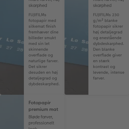
skarphed
skarphed
FUJIFILMs
FUJIFILMs 230
fotopapir med
g/m² blanke
silkemat finish
fotopapir sikrer
fremhæver dine
høj detaljegrad
billeder smukt
og enestående
med sin let
dybdeskarphed.
skinnende
Den blanke
overflade og
overflade giver
naturlige farver.
en stærk
Det sikrer
kontrast og
desuden en høj
levende, intense
detaljegrad og
farver.
dybdeskarphed.
Fotopapir
premium mat
Bløde farver,
professionelt
look