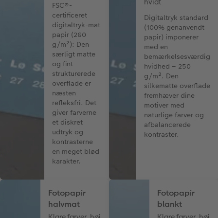
hvidt
FSC®-
certificeret
Digitaltryk standard
digitaltryk-mat
(100% genanvendt
papir (260
papir) imponerer
g/m²): Den
med en
særligt matte
bemærkelsesværdig
og fint
hvidhed – 250
strukturerede
g/m². Den
overflade er
silkematte overflade
næsten
fremhæver dine
refleksfri. Det
motiver med
giver farverne
naturlige farver og
et diskret
afbalancerede
udtryk og
kontraster.
kontrasterne
en meget blød
karakter.
Fotopapir
Fotopapir
halvmat
blankt
Klare farver, høj
Klare farver, høj