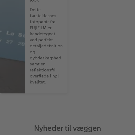
Dette
førsteklasses
fotopapir fra
FUJIFILM er
kendetegnet
ved perfekt
detaljedefinition
og
dybdeskarphed
samt en
reflektionsfri
overflade i høj
kvalitet.
Nyheder til væggen