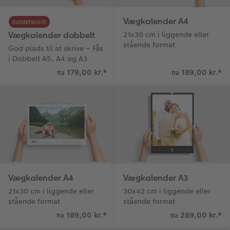
hexxas
Direkte forsendelse
Vægkalender A4
Kundefavorit
Flerdelt vægbillede
Digitalt festkort
Vægkalender dobbelt
21x30 cm i liggende eller
stående format
God plads til at skrive – Fås
Fotopanel
i Dobbelt A5, A4 og A3
179,00 kr.
*
189,00 kr.
*
fra
fra
Velkomstskilt
Talcollage
Tilbehør
Vægkalender A4
Vægkalender A3
21x30 cm i liggende eller
30x42 cm i liggende eller
stående format
stående format
189,00 kr.
*
289,00 kr.
*
fra
fra