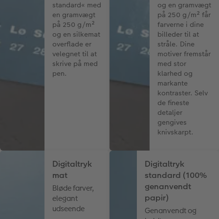
standard« med
og en gramvægt
en gramvægt
på 250 g/m² får
på 250 g/m²
farverne i dine
og en silkemat
billeder til at
overflade er
stråle. Dine
velegnet til at
motiver fremstår
skrive på med
med stor
pen.
klarhed og
markante
kontraster. Selv
de fineste
detaljer
gengives
knivskarpt.
Digitaltryk
Digitaltryk
mat
standard (100%
genanvendt
Bløde farver,
papir)
elegant
udseende
Genanvendt og