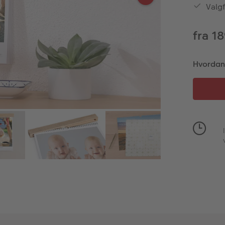
Valg
fra 1
Hvordan v