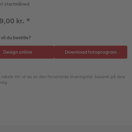
fri startmåned
89,00 kr.
*
il du bestille?
I næste trin vil du se den forventede leveringstid, baseret på dine
valg.