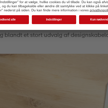
Vores nye designs
g blandt et stort udvalg af designskabel