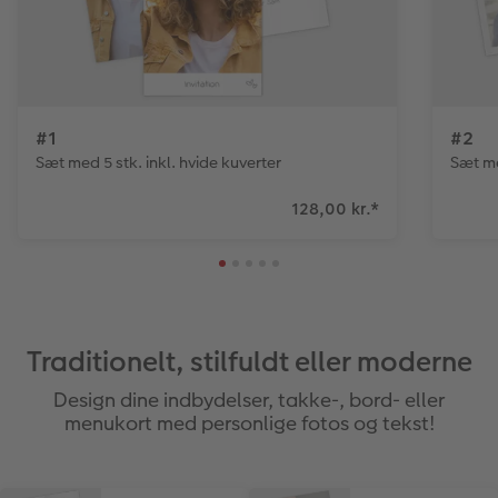
Fotopanel
Velkomstskilt
#1
#2
Talcollage
Sæt med 5 stk. inkl. hvide kuverter
Sæt me
Tilbehør
128,00 kr.
*
Traditionelt, stilfuldt eller moderne
Design dine indbydelser, takke-, bord- eller
menukort med personlige fotos og tekst!