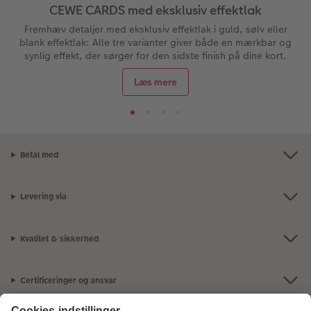
CEWE CARDS med eksklusiv effektlak
Fremhæv detaljer med eksklusiv effektlak i guld, sølv eller
blank effektlak: Alle tre varianter giver både en mærkbar og
synlig effekt, der sørger for den sidste finish på dine kort.
Læs mere
Betal med
Levering via
Kvalitet & sikkerhed
Certificeringer og ansvar