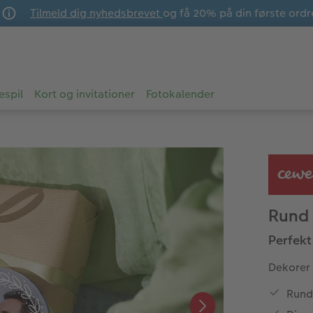
Tilmeld dig nyhedsbrevet
og få 20% på din første ordr
espil
Kort og invitationer
Fotokalender
Rund 
Perfekt
Dekorer 
Rundt