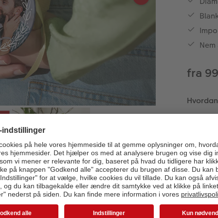
Diam
Blank
Impo
Nem 
fra 9
Hvordan v