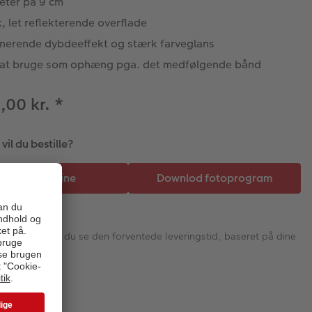
eter på 9 cm
, let reflekterende overflade
nerende dybdeeffekt og stærk farveglans
at bruge som ophæng pga. det medfølgende bånd
9,00 kr.
*
il du bestille?
I næste trin vil du se den forventede leveringstid, baseret på dine
valg.