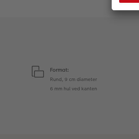
Format:
Rund, 9 cm diameter
6 mm hul ved kanten