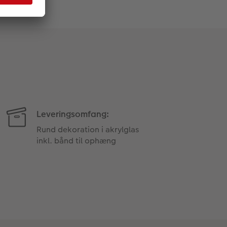
Leveringsomfang:
Rund dekoration i akrylglas
inkl. bånd til ophæng