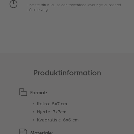
I næste trin vil du se den forventede leveringstid, baseret
Fotopanel
på dine valg.
Velkomstskilt
Talcollage
Tilbehør
Produktinformation
Format:
Retro: 8x7 cm
Hjerte: 7x7cm
Kvadratisk: 6x6 cm
Materiale: