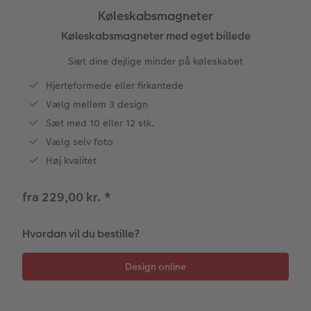
Køleskabsmagneter
Panoramaside
Forstørrelse på fotopapir
Billede på aluminiumsplade
Tekstiler
Design selv
Valgmuligheder
Køleskabsmagneter med eget billede
ram
Sæt dine dejlige minder på køleskabet
Mindelomme
Fotosæt
Galleritryk
Skole og kontor
Fotokort
Gaveindpakning
dele
Hjerteformede eller firkantede
Tilbehør
Fotoklistermærker
Billede på akrylglas
Foldekort
Tilbehør
Fotomagneter
Vælg mellem 3 design
Sæt med 10 eller 12 stk.
Tilbehør
Billede på træ
Art prints
Postkort
Vælg selv foto
Høj kvalitet
Fotoplakat med kort
Fyld-selv gaveæske
Kort med fotoindstik
fra 229,00 kr.
*
Fotoplakat med plakatliste
Mobilcovers
Bordkort
Fotocollage
Kæledyr
Menukort
Hvordan vil du bestille?
hexxas
Direkte forsendelse
Flerdelt vægbillede
Digitalt festkort