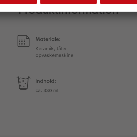
Produktinformation
Materiale:
Keramik, tåler
opvaskemaskine
Indhold:
ca. 330 ml