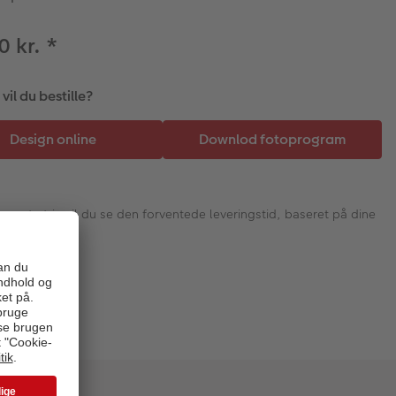
0 kr.
*
il du bestille?
I næste trin vil du se den forventede leveringstid, baseret på dine
valg.