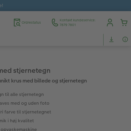
e!
Kontakt kundeservice:
Ordrestatus
7879 7801
med stjernetegn
 unikt krus med billede og stjernetegn
n til alle stjernetegn
laves med og uden foto
ri farve til stjernetegnet
ik i høj kvalitet
r opvaskemaskine