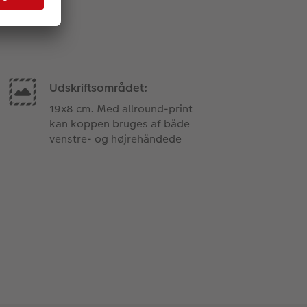
Udskriftsområdet:
19x8 cm. Med allround-print
kan koppen bruges af både
venstre- og højrehåndede