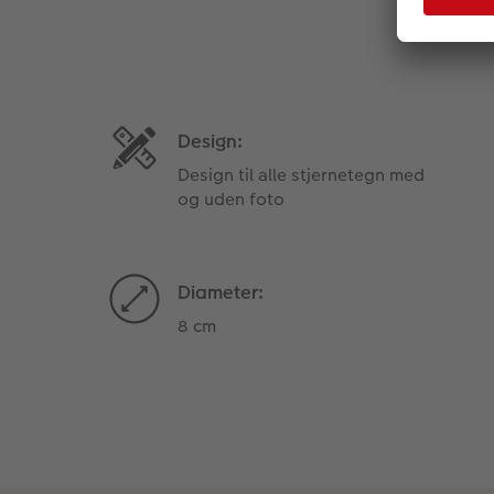
Design:
Design til alle stjernetegn med
og uden foto
Diameter:
8 cm