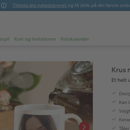
Tilmeld dig nyhedsbrevet
og få 20% på din første ordr
espil
Kort og invitationer
Fotokalender
Krus 
Et helt
Desig
Kan 
Valgf
Keram
Tåle