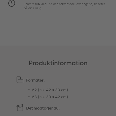
I næste trin vil du se den forventede leveringstid, baseret
Fotopanel
på dine valg.
Velkomstskilt
Talcollage
Tilbehør
Produktinformation
Formater:
A2 (ca. 42 x 30 cm)
A3 (ca. 30 x 42 cm)
Det modtager du: