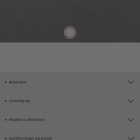
En allrounder! Digitaltryk standard er af høj kvalitet
og har en vægt på 250 g/m². Papiret har en flot,
silkemat overflade, og det er muligt at skrive på
papiret med en blyant.
Betal med
Levering via
Kvalitet & sikkerhed
Certificeringer og ansvar