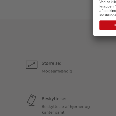
Størrelse:
Modelafhængig
Beskyttelse:
Beskyttelse af hjørner og
kanter samt