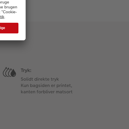
Tryk:
Solidt direkte tryk
Kun bagsiden er printet,
kanten forbliver matsort