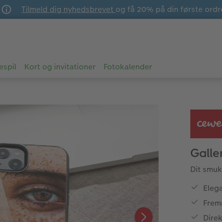
Tilmeld dig nyhedsbrevet
og få 20% på din første ordr
espil
Kort og invitationer
Fotokalender
Galle
Dit smuk
Eleg
Frem
Direk