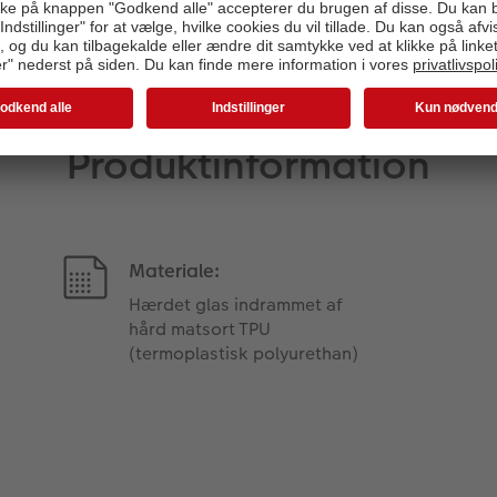
Produktinformation
Materiale:
Hærdet glas indrammet af
hård matsort TPU
(termoplastisk polyurethan)