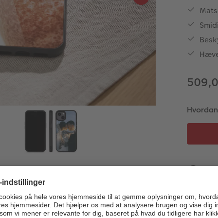
Matso
Smidi
Besky
Hæve
509,0
Hvordan v