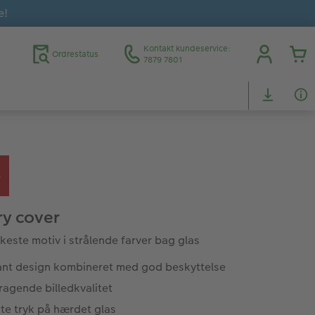
e!
Kontakt kundeservice:
Ordrestatus
7879 7801
ry cover
keste motiv i strålende farver bag glas
ant design kombineret med god beskyttelse
ragende billedkvalitet
te tryk på hærdet glas