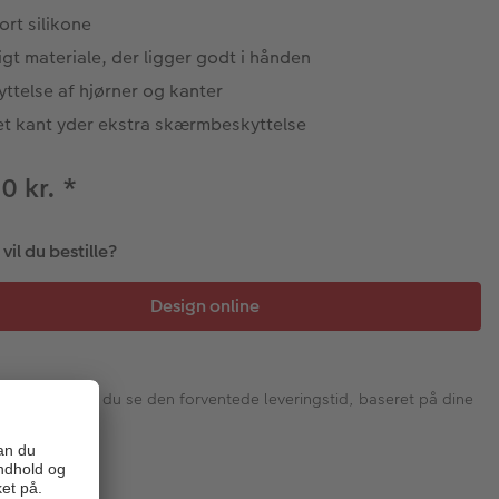
rt silikone
gt materiale, der ligger godt i hånden
ttelse af hjørner og kanter
t kant yder ekstra skærmbeskyttelse
0 kr.
*
il du bestille?
I næste trin vil du se den forventede leveringstid, baseret på dine
valg.