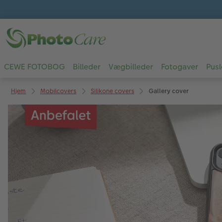
CEWE FOTOBOG
Billeder
Vægbilleder
Fotogaver
Pusl
Hjem
Mobilcovers
Silikone covers
Gallery cover