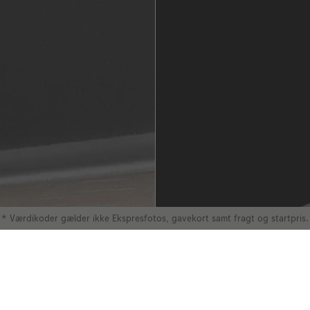
* Værdikoder gælder ikke Ekspresfotos, gavekort samt fragt og startpris.