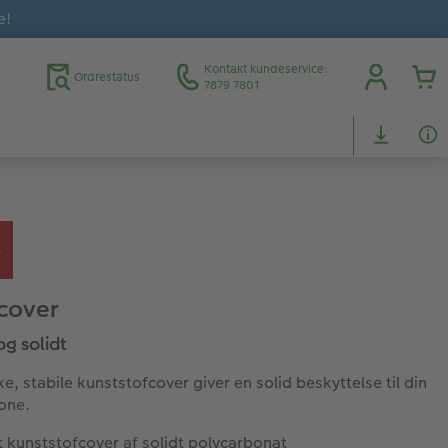
e!
Kontakt kundeservice:
Ordrestatus
7879 7801
cover
og solidt
ke, stabile kunststofcover giver en solid beskyttelse til din
one.
 kunststofcover af solidt polycarbonat