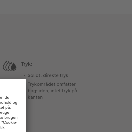
Tryk:
Solidt, direkte tryk
Trykområdet omfatter
bagsiden, intet tryk på
kanten