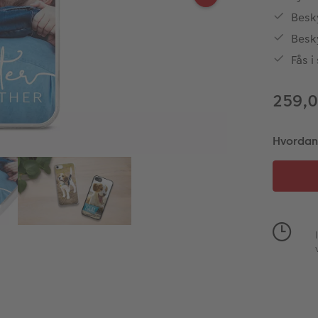
Besk
Besky
Fås i
259,0
Hvordan v