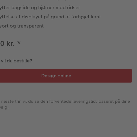
ytter bagside og hjørner mod ridser
ttelse af displayet på grund af forhøjet kant
 sort og transparent
0 kr.
*
il du bestille?
I næste trin vil du se den forventede leveringstid, baseret på dine
valg.