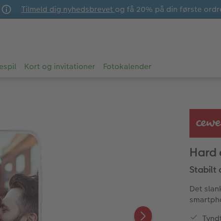
Tilmeld dig nyhedsbrevet
og få 20% på din første ordr
espil
Kort og invitationer
Fotokalender
Hard 
Stabilt 
Det slan
smartph
Tyndt