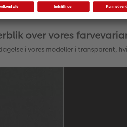
rblik over vores farvevaria
agelse i vores modeller i transparent, hvi