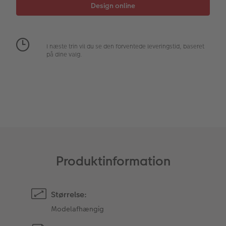
Fotopanel
Velkomstskilt
I næste trin vil du se den forventede leveringstid, baseret
på dine valg.
Talcollage
Tilbehør
Produktinformation
Størrelse:
Modelafhængig