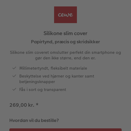
Panoramaside
Forstørrelse på fotopapir
Billede på aluminiumsplade
Tekstiler
Design selv
Valgmuligheder
ram
Mindelomme
Fotosæt
Galleritryk
Skole og kontor
Fotokort
Gaveindpakning
dele
Silikone slim cover
Tilbehør
Fotoklistermærker
Billede på akrylglas
Fotomagneter
Foldekort
Tilbehør
Papirtynd, præcis og skridsikker
Silikone slim coveret omslutter perfekt din smartphone og
Tilbehør
Billede på træ
Art prints
Postkort
gør den ikke større, end den er.
Millimetertyndt, fleksibelt materiale
Fotoplakat med kort
Fyld-selv gaveæske
Kort med fotoindstik
Beskyttelse ved hjørner og kanter samt
betjeningsknapper
Fotoplakat med plakatliste
Mobilcovers
Bordkort
Fås i sort og transparent
Fotocollage
Kæledyr
Menukort
269,00 kr.
*
hexxas
Direkte forsendelse
Hvordan vil du bestille?
Flerdelt vægbillede
Digitalt festkort