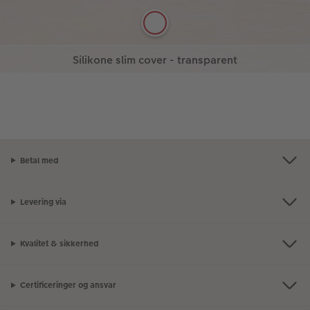
Ren og smart – design dit eget transparente
Se mere
Se mere
silikone slim cover!
Bestil her
Betal med
Levering via
Kvalitet & sikkerhed
Certificeringer og ansvar